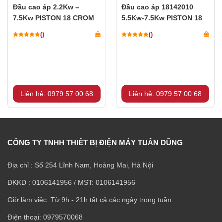
Đầu cao áp 2.2Kw –
Đầu cao áp 18142010
7.5Kw PISTON 18 CROM
5.5Kw-7.5Kw PISTON 18
SỨ
()
()
Liên hệ: 0979 57 00 68
Liên hệ: 0979 57 00 68
CÔNG TY TNHH THIẾT BỊ ĐIỆN MÁY TUẤN DŨNG
Địa chỉ : Số 254 Lĩnh Nam, Hoàng Mai, Hà Nội
ĐKKD : 0106141956 / MST: 0106141956
Giờ làm việc: Từ 9h - 21h tất cả các ngày trong tuần.
Điện thoại: 0979570068