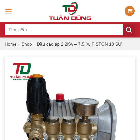
Chuyển
đến
nội
dung
Tìm
kiếm:
Home
»
Shop
»
Đầu cao áp 2.2Kw – 7.5Kw PISTON 18 SỨ